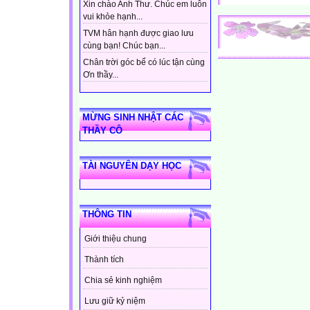
Xin chào Anh Thư. Chúc em luôn
vui khỏe hạnh...
TVM hân hạnh được giao lưu
cùng bạn! Chúc bạn...
Chân trời góc bể có lúc tận cùng
Ơn thầy...
MỪNG SINH NHẬT CÁC
THẦY CÔ
TÀI NGUYÊN DẠY HỌC
THÔNG TIN
Giới thiệu chung
Thành tích
Chia sẻ kinh nghiệm
Lưu giữ kỷ niệm