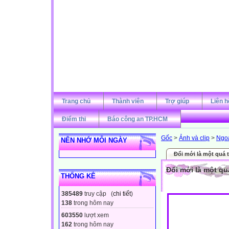
Trang chủ
Thành viên
Trợ giúp
Liên h
Điểm thi
Báo công an TP.HCM
Gốc
>
Ảnh và clip
>
Ngo
NÊN NHỚ MỖI NGÀY
Đổi mới là một quá t
Đổi mới là một qu
THỐNG KÊ
385489
truy cập (
chi tiết
)
138
trong hôm nay
603550
lượt xem
162
trong hôm nay