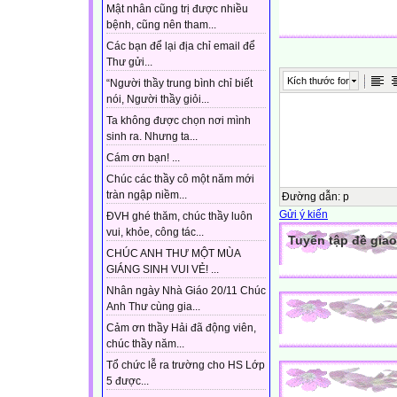
Mật nhân cũng trị được nhiều
bệnh, cũng nên tham...
Các bạn để lại địa chỉ email để
Thư gửi...
Kích thước font
“Người thầy trung bình chỉ biết
nói, Người thầy giỏi...
Ta không được chọn nơi mình
sinh ra. Nhưng ta...
Cám ơn bạn! ...
Chúc các thầy cô một năm mới
tràn ngập niềm...
Đường dẫn
:
p
Gửi ý kiến
ĐVH ghé thăm, chúc thầy luôn
vui, khỏe, công tác...
Tuyển tập đề giao
CHÚC ANH THƯ MỘT MÙA
GIÁNG SINH VUI VẺ! ...
Nhân ngày Nhà Giáo 20/11 Chúc
Anh Thư cùng gia...
Cảm ơn thầy Hải đã động viên,
chúc thầy năm...
Tổ chức lễ ra trường cho HS Lớp
5 được...