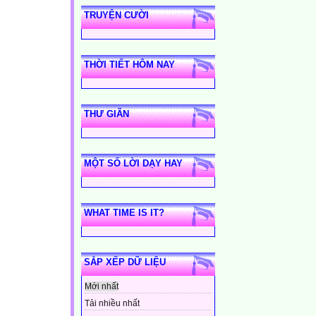
TRUYỆN CƯỜI
THỜI TIẾT HÔM NAY
THƯ GIÃN
MỘT SỐ LỜI DẠY HAY
WHAT TIME IS IT?
SẮP XẾP DỮ LIỆU
Mới nhất
Tải nhiều nhất