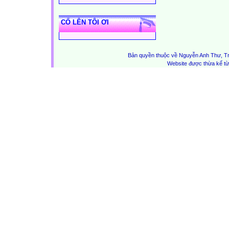
CỐ LÊN TÔI ƠI
Bản quyền thuộc về Nguyễn Anh Thư, Tr
Website được thừa kế t